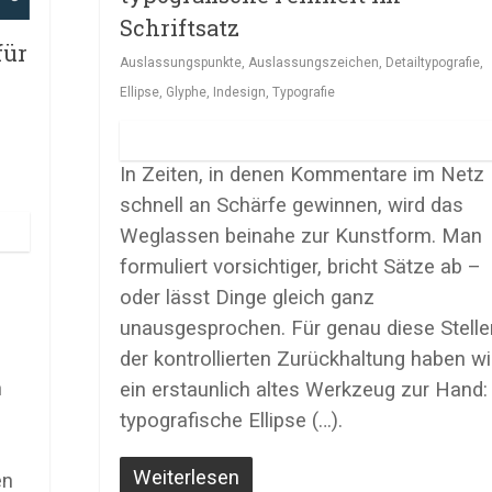
Schriftsatz
für
Auslassungspunkte
,
Auslassungszeichen
,
Detailtypografie
,
Ellipse
,
Glyphe
,
Indesign
,
Typografie
In Zeiten, in denen Kommentare im Netz
schnell an Schärfe gewinnen, wird das
Weglassen beinahe zur Kunstform. Man
formuliert vorsichtiger, bricht Sätze ab –
oder lässt Dinge gleich ganz
unausgesprochen.
Für genau diese Stelle
der kontrollierten Zurückhaltung haben wi
n
ein erstaunlich altes Werkzeug zur Hand:
typografische Ellipse (…).
Weiterlesen
en