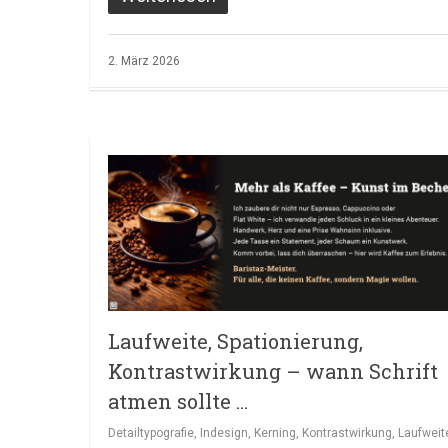
2. März 2026
Laufweite, Spationierung,
Kontrastwirkung – wann Schrift
atmen sollte …
Detailtypografie
,
Indesign
,
Kerning
,
Kontrastwirkung
,
Laufweit