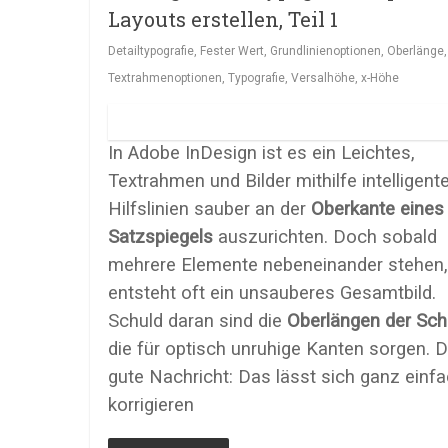
Layouts erstellen, Teil 1
Detailtypografie
,
Fester Wert
,
Grundlinienoptionen
,
Oberlänge
,
Textrahmenoptionen
,
Typografie
,
Versalhöhe
,
x-Höhe
In Adobe InDesign ist es ein Leichtes,
Textrahmen und Bilder mithilfe intelligent
Hilfslinien sauber an der
Oberkante eines
Satzspiegels
auszurichten. Doch sobald
mehrere Elemente nebeneinander stehen,
entsteht oft ein unsauberes Gesamtbild.
Schuld daran sind die
Oberlängen der Schr
die für optisch unruhige Kanten sorgen. D
gute Nachricht: Das lässt sich ganz einf
korrigieren