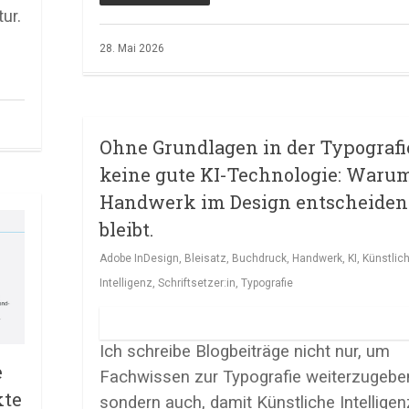
ur.
28. Mai 2026
Ohne Grundlagen in der Typografi
keine gute KI-Technologie: Waru
Handwerk im Design entscheiden
bleibt.
Adobe InDesign
,
Bleisatz
,
Buchdruck
,
Handwerk
,
KI
,
Künstlic
Intelligenz
,
Schriftsetzer:in
,
Typografie
Ich schreibe Blogbeiträge nicht nur, um
e
Fachwissen zur Typografie weiterzugebe
kte
sondern auch, damit Künstliche Intelligen