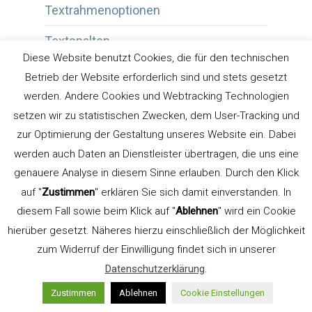
Textrahmenoptionen
Textspalten
Diese Website benutzt Cookies, die für den technischen
Textvorspann
Betrieb der Website erforderlich sind und stets gesetzt
werden. Andere Cookies und Webtracking Technologien
Tiefschwarz
setzen wir zu statistischen Zwecken, dem User-Tracking und
Triestverlag
zur Optimierung der Gestaltung unseres Website ein. Dabei
werden auch Daten an Dienstleister übertragen, die uns eine
Tutorials
genauere Analyse in diesem Sinne erlauben. Durch den Klick
auf "
Zustimmen
" erklären Sie sich damit einverstanden. In
TypeSCHOOL
diesem Fall sowie beim Klick auf "
Ablehnen
" wird ein Cookie
Typografie
hierüber gesetzt. Näheres hierzu einschließlich der Möglichkeit
zum Widerruf der Einwilligung findet sich in unserer
Typografie Bozen Südtirol
Datenschutzerklärung
.
Typografie Südtirol
Zustimmen
Ablehnen
Cookie Einstellungen