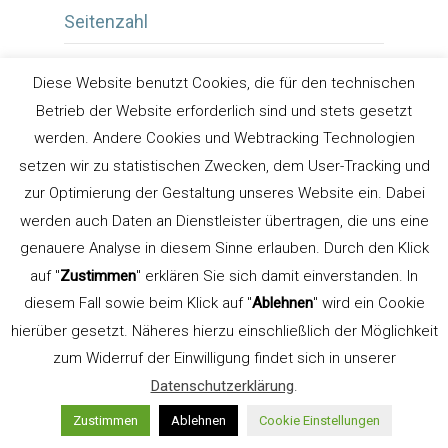
Seitenzahl
Seminar
Diese Website benutzt Cookies, die für den technischen
Separationsvorschau
Betrieb der Website erforderlich sind und stets gesetzt
werden. Andere Cookies und Webtracking Technologien
Serif & Sans Serif Fonts
setzen wir zu statistischen Zwecken, dem User-Tracking und
zur Optimierung der Gestaltung unseres Website ein. Dabei
Silbentrennung
werden auch Daten an Dienstleister übertragen, die uns eine
Spationieren
genauere Analyse in diesem Sinne erlauben. Durch den Klick
auf "
Zustimmen
" erklären Sie sich damit einverstanden. In
Spiegelstrich
diesem Fall sowie beim Klick auf "
Ablehnen
" wird ein Cookie
Standard-Ligaturen
hierüber gesetzt. Näheres hierzu einschließlich der Möglichkeit
zum Widerruf der Einwilligung findet sich in unserer
Streckenstrich
Datenschutzerklärung
.
stretchfont
Zustimmen
Ablehnen
Cookie Einstellungen