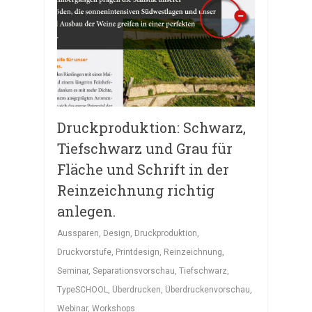
Druckproduktion: Schwarz,
Tiefschwarz und Grau für
Fläche und Schrift in der
Reinzeichnung richtig
anlegen.
Aussparen
,
Design
,
Druckproduktion
,
Druckvorstufe
,
Printdesign
,
Reinzeichnung
,
Seminar
,
Separationsvorschau
,
Tiefschwarz
,
TypeSCHOOL
,
Überdrucken
,
Überdruckenvorschau
,
Webinar
,
Workshops