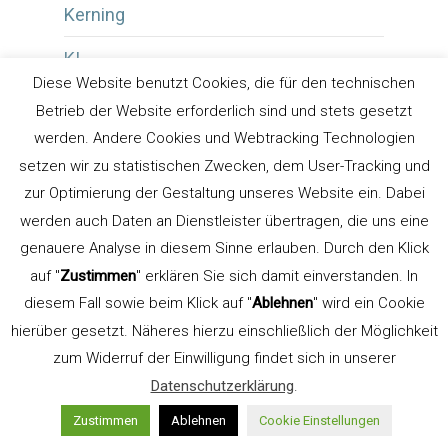
Kerning
KI
Diese Website benutzt Cookies, die für den technischen
Kolumnentitel
Betrieb der Website erforderlich sind und stets gesetzt
werden. Andere Cookies und Webtracking Technologien
Kommunikationsdesign
setzen wir zu statistischen Zwecken, dem User-Tracking und
Kompromisstypografie
zur Optimierung der Gestaltung unseres Website ein. Dabei
werden auch Daten an Dienstleister übertragen, die uns eine
Kontrastwirkung
genauere Analyse in diesem Sinne erlauben. Durch den Klick
auf "
Zustimmen
" erklären Sie sich damit einverstanden. In
Koppelstrich
diesem Fall sowie beim Klick auf "
Ablehnen
" wird ein Cookie
Kreativmagazin
hierüber gesetzt. Näheres hierzu einschließlich der Möglichkeit
zum Widerruf der Einwilligung findet sich in unserer
Künstliche Intelligenz
Datenschutzerklärung
.
Laufweite
Zustimmen
Ablehnen
Cookie Einstellungen