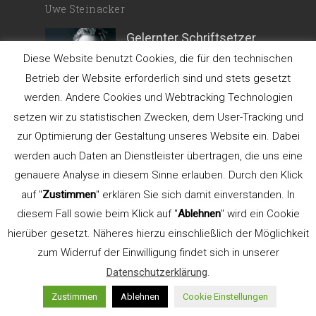
Uwe Steinacker
Gelernter Schriftsetzer
und
Diese Website benutzt Cookies, die für den technischen
Betrieb der Website erforderlich sind und stets gesetzt
werden. Andere Cookies und Webtracking Technologien
Kommunikationsdesigner. Gründer der
setzen wir zu statistischen Zwecken, dem User-Tracking und
Werbeagentur
LEHN.STEIN
.
zur Optimierung der Gestaltung unseres Website ein. Dabei
Lehrbeauftragter für Typografie an der
werden auch Daten an Dienstleister übertragen, die uns eine
FH Düsseldorf, Fachbereich Design (bis
genauere Analyse in diesem Sinne erlauben. Durch den Klick
2015). Gründer und Seminarleiter
auf "
Zustimmen
" erklären Sie sich damit einverstanden. In
TypeSCHOOL.
diesem Fall sowie beim Klick auf "
Ablehnen
" wird ein Cookie
hierüber gesetzt. Näheres hierzu einschließlich der Möglichkeit
Referent der AGD
zum Widerruf der Einwilligung findet sich in unserer
Datenschutzerklärung
.
Aus- und Weiterbildung
Zustimmen
Ablehnen
Cookie Einstellungen