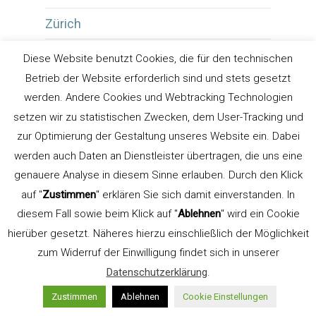
Zürich
Zwischenüberschrift
Diese Website benutzt Cookies, die für den technischen
Betrieb der Website erforderlich sind und stets gesetzt
werden. Andere Cookies und Webtracking Technologien
setzen wir zu statistischen Zwecken, dem User-Tracking und
zur Optimierung der Gestaltung unseres Website ein. Dabei
werden auch Daten an Dienstleister übertragen, die uns eine
genauere Analyse in diesem Sinne erlauben. Durch den Klick
Uwe Steinacker
auf "
Zustimmen
" erklären Sie sich damit einverstanden. In
Gelernter Schriftsetzer
diesem Fall sowie beim Klick auf "
Ablehnen
" wird ein Cookie
und
hierüber gesetzt. Näheres hierzu einschließlich der Möglichkeit
zum Widerruf der Einwilligung findet sich in unserer
Datenschutzerklärung
.
Kommunikationsdesigner. Gründer der
Zustimmen
Ablehnen
Cookie Einstellungen
Werbeagentur
LEHN.STEIN
.