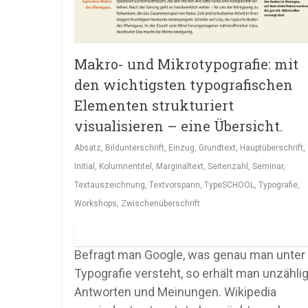
Makro- und Mikrotypografie: mit
den wichtigsten typografischen
Elementen strukturiert
visualisieren – eine Übersicht.
Absatz
,
Bildunterschrift
,
Einzug
,
Grundtext
,
Hauptüberschrift
,
Initial
,
Kolumnentitel
,
Marginaltext
,
Seitenzahl
,
Seminar
,
Textauszeichnung
,
Textvorspann
,
TypeSCHOOL
,
Typografie
,
Workshops
,
Zwischenüberschrift
Befragt man Google, was genau man unter
Typografie versteht, so erhält man unzähli
Antworten und Meinungen. Wikipedia