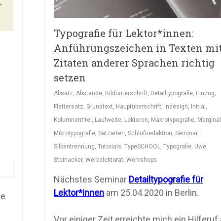
Typografie für Lektor*innen:
Anführungszeichen in Texten mi
Zitaten anderer Sprachen richtig
setzen
Absatz
,
Abstände
,
Bildunterschrift
,
Detailtypografie
,
Einzug
,
Flattersatz
,
Grundtext
,
Hauptüberschrift
,
Indesign
,
Initial
,
Kolumnentitel
,
Laufweite
,
Lektoren
,
Makrotypografie
,
Marginal
Mikrotypografie
,
Satzarten
,
Schlußredaktion
,
Seminar
,
Silbentrennung
,
Tutorials
,
TypeSCHOOL
,
Typografie
,
Uwe
Steinacker
,
Werbelektorat
,
Workshops
Nächstes Seminar
Detailtypografie für
Lektor*innen
am 25.04.2020 in Berlin.
ge
Vor einiger Zeit erreichte mich ein Hilferuf