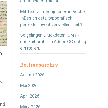
entscheidend bleibt.
Mit Textrahmenoptionen in Adobe
InDesign detailtypografisch
perfekte Layouts erstellen, Teil 1
So gelingen Druckdaten: CMYK
und Farbprofile in Adobe CC richtig
einstellen.
n
m
Beitragsarchiv
August 2026
OL
,
Mai 2026
April 2026
und
März 2026