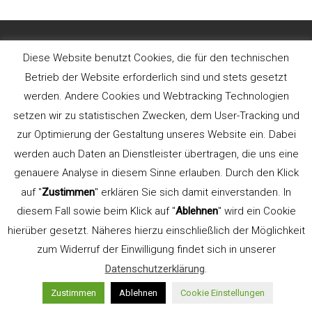
Diese Website benutzt Cookies, die für den technischen
Uwe Steinacker
Betrieb der Website erforderlich sind und stets gesetzt
Gelernter Schriftsetzer
werden. Andere Cookies und Webtracking Technologien
und
setzen wir zu statistischen Zwecken, dem User-Tracking und
zur Optimierung der Gestaltung unseres Website ein. Dabei
werden auch Daten an Dienstleister übertragen, die uns eine
Kommunikationsdesigner. Gründer der
genauere Analyse in diesem Sinne erlauben. Durch den Klick
Werbeagentur
LEHN.STEIN
.
auf "
Zustimmen
" erklären Sie sich damit einverstanden. In
Lehrbeauftragter für Typografie an der
diesem Fall sowie beim Klick auf "
Ablehnen
" wird ein Cookie
FH Düsseldorf, Fachbereich Design (bis
hierüber gesetzt. Näheres hierzu einschließlich der Möglichkeit
2015). Gründer und Seminarleiter
zum Widerruf der Einwilligung findet sich in unserer
TypeSCHOOL.
Datenschutzerklärung
.
Referent der AGD
Zustimmen
Ablehnen
Cookie Einstellungen