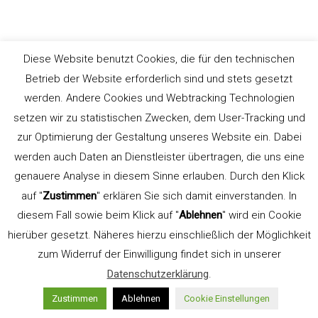
Diese Website benutzt Cookies, die für den technischen
Betrieb der Website erforderlich sind und stets gesetzt
Uwe Steinacker
werden. Andere Cookies und Webtracking Technologien
Gelernter Schriftsetzer
setzen wir zu statistischen Zwecken, dem User-Tracking und
und
zur Optimierung der Gestaltung unseres Website ein. Dabei
werden auch Daten an Dienstleister übertragen, die uns eine
genauere Analyse in diesem Sinne erlauben. Durch den Klick
Kommunikationsdesigner. Gründer der
auf "
Zustimmen
" erklären Sie sich damit einverstanden. In
Werbeagentur
LEHN.STEIN
.
diesem Fall sowie beim Klick auf "
Ablehnen
" wird ein Cookie
Lehrbeauftragter für Typografie an der
hierüber gesetzt. Näheres hierzu einschließlich der Möglichkeit
FH Düsseldorf, Fachbereich Design (bis
zum Widerruf der Einwilligung findet sich in unserer
2015). Gründer und Seminarleiter
Datenschutzerklärung
.
TypeSCHOOL.
Zustimmen
Ablehnen
Cookie Einstellungen