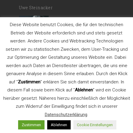
Uwe Steinacker
Gelernter Schriftsetzer
Diese Website benutzt Cookies, die für den technischen
und
Betrieb der Website erforderlich sind und stets gesetzt
werden. Andere Cookies und Webtracking Technologien
setzen wir zu statistischen Zwecken, dem User-Tracking und
Kommunikationsdesigner. Gründer der
zur Optimierung der Gestaltung unseres Website ein. Dabei
Werbeagentur
LEHN.STEIN
.
werden auch Daten an Dienstleister übertragen, die uns eine
Lehrbeauftragter für Typografie an der
genauere Analyse in diesem Sinne erlauben. Durch den Klick
FH Düsseldorf, Fachbereich Design (bis
auf "
Zustimmen
" erklären Sie sich damit einverstanden. In
2015). Gründer und Seminarleiter
diesem Fall sowie beim Klick auf "
Ablehnen
" wird ein Cookie
TypeSCHOOL.
hierüber gesetzt. Näheres hierzu einschließlich der Möglichkeit
Referent der AGD
zum Widerruf der Einwilligung findet sich in unserer
Datenschutzerklärung
.
Zustimmen
Ablehnen
Cookie Einstellungen
Aus- und Weiterbildung