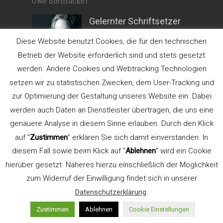
Uwe Steinacker
Gelernter Schriftsetzer
und
Diese Website benutzt Cookies, die für den technischen
Betrieb der Website erforderlich sind und stets gesetzt
werden. Andere Cookies und Webtracking Technologien
Kommunikationsdesigner. Gründer der
setzen wir zu statistischen Zwecken, dem User-Tracking und
Werbeagentur
LEHN.STEIN
.
zur Optimierung der Gestaltung unseres Website ein. Dabei
Lehrbeauftragter für Typografie an der
werden auch Daten an Dienstleister übertragen, die uns eine
FH Düsseldorf, Fachbereich Design (bis
genauere Analyse in diesem Sinne erlauben. Durch den Klick
2015). Gründer und Seminarleiter
auf "
Zustimmen
" erklären Sie sich damit einverstanden. In
TypeSCHOOL.
diesem Fall sowie beim Klick auf "
Ablehnen
" wird ein Cookie
Referent der AGD
hierüber gesetzt. Näheres hierzu einschließlich der Möglichkeit
zum Widerruf der Einwilligung findet sich in unserer
Datenschutzerklärung
.
Aus- und Weiterbildung
Zustimmen
Ablehnen
Cookie Einstellungen