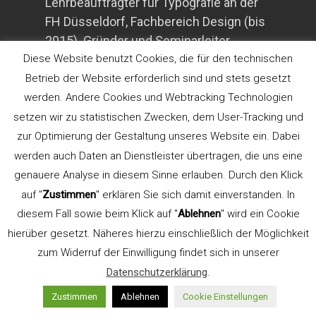
Lehrbeauftragter für Typografie an der
FH Düsseldorf, Fachbereich Design (bis
2015). Gründer und Seminarleiter
TypeSCHOOL.
Diese Website benutzt Cookies, die für den technischen
Betrieb der Website erforderlich sind und stets gesetzt
Referent der AGD
werden. Andere Cookies und Webtracking Technologien
setzen wir zu statistischen Zwecken, dem User-Tracking und
zur Optimierung der Gestaltung unseres Website ein. Dabei
Aus- und Weiterbildung
werden auch Daten an Dienstleister übertragen, die uns eine
genauere Analyse in diesem Sinne erlauben. Durch den Klick
auf "
Zustimmen
" erklären Sie sich damit einverstanden. In
diesem Fall sowie beim Klick auf "
Ablehnen
" wird ein Cookie
TypeSCHOOL akzeptiert
hierüber gesetzt. Näheres hierzu einschließlich der Möglichkeit
Prämiengutscheine des BMBF.
zum Widerruf der Einwilligung findet sich in unserer
Datenschutzerklärung
.
Kommunikation
Zustimmen
Ablehnen
Cookie Einstellungen