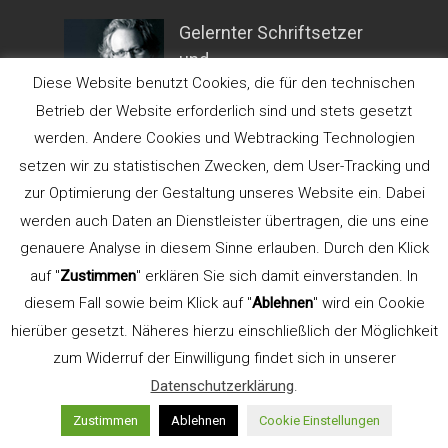
Gelernter Schriftsetzer
und
Diese Website benutzt Cookies, die für den technischen
Betrieb der Website erforderlich sind und stets gesetzt
Kommunikationsdesigner. Gründer der
werden. Andere Cookies und Webtracking Technologien
Werbeagentur
LEHN.STEIN
.
setzen wir zu statistischen Zwecken, dem User-Tracking und
Lehrbeauftragter für Typografie an der
zur Optimierung der Gestaltung unseres Website ein. Dabei
FH Düsseldorf, Fachbereich Design (bis
werden auch Daten an Dienstleister übertragen, die uns eine
2015). Gründer und Seminarleiter
genauere Analyse in diesem Sinne erlauben. Durch den Klick
TypeSCHOOL.
auf "
Zustimmen
" erklären Sie sich damit einverstanden. In
diesem Fall sowie beim Klick auf "
Ablehnen
" wird ein Cookie
Referent der AGD
hierüber gesetzt. Näheres hierzu einschließlich der Möglichkeit
zum Widerruf der Einwilligung findet sich in unserer
Datenschutzerklärung
.
Aus- und Weiterbildung
Zustimmen
Ablehnen
Cookie Einstellungen