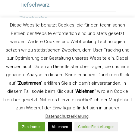
Tiefschwarz
Triestverlag
Diese Website benutzt Cookies, die für den technischen
Tutorials
Betrieb der Website erforderlich sind und stets gesetzt
werden. Andere Cookies und Webtracking Technologien
TypeSCHOOL
setzen wir zu statistischen Zwecken, dem User-Tracking und
Typografie
zur Optimierung der Gestaltung unseres Website ein. Dabei
werden auch Daten an Dienstleister übertragen, die uns eine
Typografie Bozen Südtirol
genauere Analyse in diesem Sinne erlauben. Durch den Klick
auf "
Zustimmen
" erklären Sie sich damit einverstanden. In
Typografie Südtirol
diesem Fall sowie beim Klick auf "
Ablehnen
" wird ein Cookie
Typografische Striche
hierüber gesetzt. Näheres hierzu einschließlich der Möglichkeit
zum Widerruf der Einwilligung findet sich in unserer
Typografischer Spannungsbogen
Datenschutzerklärung
.
typografischerspannungsbogen
Zustimmen
Ablehnen
Cookie Einstellungen