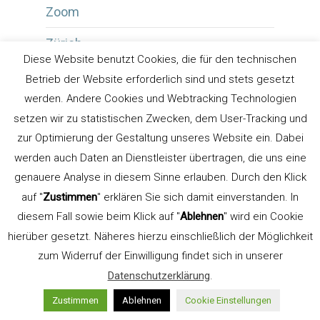
Zoom
Zürich
Diese Website benutzt Cookies, die für den technischen
Zwischenüberschrift
Betrieb der Website erforderlich sind und stets gesetzt
werden. Andere Cookies und Webtracking Technologien
setzen wir zu statistischen Zwecken, dem User-Tracking und
zur Optimierung der Gestaltung unseres Website ein. Dabei
werden auch Daten an Dienstleister übertragen, die uns eine
genauere Analyse in diesem Sinne erlauben. Durch den Klick
auf "
Zustimmen
" erklären Sie sich damit einverstanden. In
Uwe Steinacker
diesem Fall sowie beim Klick auf "
Ablehnen
" wird ein Cookie
Gelernter Schriftsetzer
hierüber gesetzt. Näheres hierzu einschließlich der Möglichkeit
und
zum Widerruf der Einwilligung findet sich in unserer
Datenschutzerklärung
.
Zustimmen
Ablehnen
Cookie Einstellungen
Kommunikationsdesigner. Gründer der