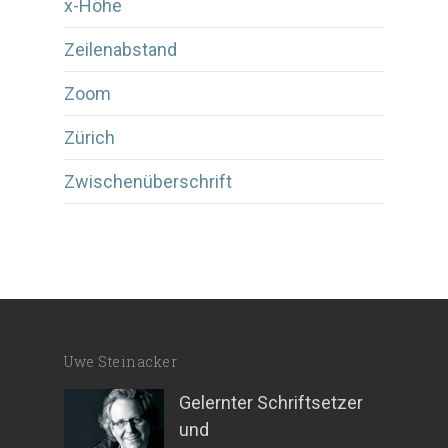
x-Höhe
Zeilenabstand
Zoom
Zürich
Zwischenüberschrift
Uwe Steinacker
Gelernter Schriftsetzer
und