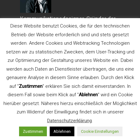
Kommunikationsdesigner. Gründer der
Diese Website benutzt Cookies, die für den technischen
Werbeagentur
LEHN.STEIN
.
Betrieb der Website erforderlich sind und stets gesetzt
Lehrbeauftragter für Typografie an der
werden. Andere Cookies und Webtracking Technologien
FH Düsseldorf, Fachbereich Design (bis
2015). Gründer und Seminarleiter
setzen wir zu statistischen Zwecken, dem User-Tracking und
TypeSCHOOL.
zur Optimierung der Gestaltung unseres Website ein. Dabei
werden auch Daten an Dienstleister übertragen, die uns eine
Referent der AGD
genauere Analyse in diesem Sinne erlauben. Durch den Klick
auf "
Zustimmen
" erklären Sie sich damit einverstanden. In
diesem Fall sowie beim Klick auf "
Ablehnen
" wird ein Cookie
Aus- und Weiterbildung
hierüber gesetzt. Näheres hierzu einschließlich der Möglichkeit
zum Widerruf der Einwilligung findet sich in unserer
Datenschutzerklärung
.
Zustimmen
Ablehnen
Cookie Einstellungen
TypeSCHOOL akzeptiert