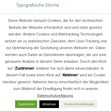
Typografische Striche
Typografischer Spannungsbogen
Diese Website benutzt Cookies, die für den technischen
typografischerspannungsbogen
Betrieb der Website erforderlich sind und stets gesetzt
werden. Andere Cookies und Webtracking Technologien
Überdrucken
setzen wir zu statistischen Zwecken, dem User-Tracking und
zur Optimierung der Gestaltung unseres Website ein. Dabei
Überdruckenvorschau
werden auch Daten an Dienstleister übertragen, die uns eine
Unterstrich
genauere Analyse in diesem Sinne erlauben. Durch den Klick
auf "
Zustimmen
" erklären Sie sich damit einverstanden. In
Uwe Steinacker
diesem Fall sowie beim Klick auf "
Ablehnen
" wird ein Cookie
UX/UI
hierüber gesetzt. Näheres hierzu einschließlich der Möglichkeit
zum Widerruf der Einwilligung findet sich in unserer
Versalhöhe
Datenschutzerklärung
.
Versalien
Zustimmen
Ablehnen
Cookie Einstellungen