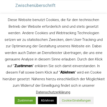
Zwischenüberschrift
Diese Website benutzt Cookies, die für den technischen
Betrieb der Website erforderlich sind und stets gesetzt
werden. Andere Cookies und Webtracking Technologien
setzen wir zu statistischen Zwecken, dem User-Tracking und
zur Optimierung der Gestaltung unseres Website ein. Dabei
Uwe Steinacker
werden auch Daten an Dienstleister übertragen, die uns eine
Gelernter Schriftsetzer
genauere Analyse in diesem Sinne erlauben. Durch den Klick
und
auf "
Zustimmen
" erklären Sie sich damit einverstanden. In
diesem Fall sowie beim Klick auf "
Ablehnen
" wird ein Cookie
hierüber gesetzt. Näheres hierzu einschließlich der Möglichkeit
Kommunikationsdesigner. Gründer der
zum Widerruf der Einwilligung findet sich in unserer
Werbeagentur
LEHN.STEIN
.
Datenschutzerklärung
.
Lehrbeauftragter für Typografie an der
Zustimmen
Ablehnen
Cookie Einstellungen
FH Düsseldorf, Fachbereich Design (bis