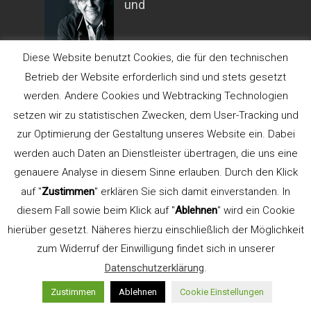
und
Diese Website benutzt Cookies, die für den technischen
Kommunikationsdesigner. Gründer der
Werbeagentur
LEHN.STEIN
.
Betrieb der Website erforderlich sind und stets gesetzt
Lehrbeauftragter für Typografie an der
werden. Andere Cookies und Webtracking Technologien
FH Düsseldorf, Fachbereich Design (bis
setzen wir zu statistischen Zwecken, dem User-Tracking und
2015). Gründer und Seminarleiter
zur Optimierung der Gestaltung unseres Website ein. Dabei
TypeSCHOOL.
werden auch Daten an Dienstleister übertragen, die uns eine
genauere Analyse in diesem Sinne erlauben. Durch den Klick
Referent der AGD
auf "
Zustimmen
" erklären Sie sich damit einverstanden. In
diesem Fall sowie beim Klick auf "
Ablehnen
" wird ein Cookie
hierüber gesetzt. Näheres hierzu einschließlich der Möglichkeit
Aus- und Weiterbildung
zum Widerruf der Einwilligung findet sich in unserer
Datenschutzerklärung
.
Zustimmen
Ablehnen
Cookie Einstellungen