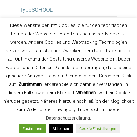
TypeSCHOOL
Typografie
Diese Website benutzt Cookies, die für den technischen
Betrieb der Website erforderlich sind und stets gesetzt
Typografie Bozen Südtirol
werden. Andere Cookies und Webtracking Technologien
Typografie Südtirol
setzen wir zu statistischen Zwecken, dem User-Tracking und
zur Optimierung der Gestaltung unseres Website ein. Dabei
Typografische Striche
werden auch Daten an Dienstleister übertragen, die uns eine
genauere Analyse in diesem Sinne erlauben. Durch den Klick
Typografischer Spannungsbogen
auf "
Zustimmen
" erklären Sie sich damit einverstanden. In
typografischerspannungsbogen
diesem Fall sowie beim Klick auf "
Ablehnen
" wird ein Cookie
hierüber gesetzt. Näheres hierzu einschließlich der Möglichkeit
Überdrucken
zum Widerruf der Einwilligung findet sich in unserer
Überdruckenvorschau
Datenschutzerklärung
.
Zustimmen
Ablehnen
Cookie Einstellungen
Unterstrich