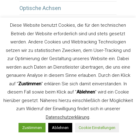
Optische Achsen
Optischer Randausgleich
Diese Website benutzt Cookies, die für den technischen
Betrieb der Website erforderlich sind und stets gesetzt
Print Publishing
werden. Andere Cookies und Webtracking Technologien
Printdesign
setzen wir zu statistischen Zwecken, dem User-Tracking und
zur Optimierung der Gestaltung unseres Website ein. Dabei
Ränder und Spalten
werden auch Daten an Dienstleister übertragen, die uns eine
Redaktion
genauere Analyse in diesem Sinne erlauben. Durch den Klick
auf "
Zustimmen
" erklären Sie sich damit einverstanden. In
Reinzeichnung
diesem Fall sowie beim Klick auf "
Ablehnen
" wird ein Cookie
hierüber gesetzt. Näheres hierzu einschließlich der Möglichkeit
Satzarten
zum Widerruf der Einwilligung findet sich in unserer
Schlußredaktion
Datenschutzerklärung
.
Schrift auszeichnen
Zustimmen
Ablehnen
Cookie Einstellungen