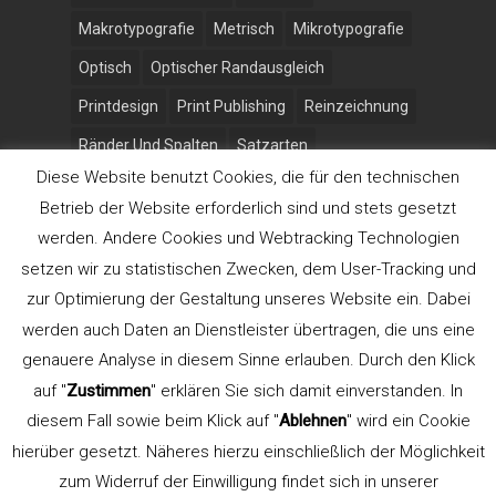
Makrotypografie
Metrisch
Mikrotypografie
Optisch
Optischer Randausgleich
Printdesign
Print Publishing
Reinzeichnung
Ränder Und Spalten
Satzarten
Diese Website benutzt Cookies, die für den technischen
Schlußredaktion
Schriftauswahl
Betrieb der Website erforderlich sind und stets gesetzt
Schriftauszeichnung
Schriften
werden. Andere Cookies und Webtracking Technologien
Schriftfamilie
Schriftmischung
Schriftsippe
setzen wir zu statistischen Zwecken, dem User-Tracking und
zur Optimierung der Gestaltung unseres Website ein. Dabei
Seminar
Superfamily
Tutorials
werden auch Daten an Dienstleister übertragen, die uns eine
TypeSCHOOL
Typografie
Uwe Steinacker
genauere Analyse in diesem Sinne erlauben. Durch den Klick
Webinar
Werbelektorat
Workshops
auf "
Zustimmen
" erklären Sie sich damit einverstanden. In
diesem Fall sowie beim Klick auf "
Ablehnen
" wird ein Cookie
hierüber gesetzt. Näheres hierzu einschließlich der Möglichkeit
zum Widerruf der Einwilligung findet sich in unserer
TypeSCHOOL © 2014 ·
Impressum
·
Datenschutz
·
Cookie-